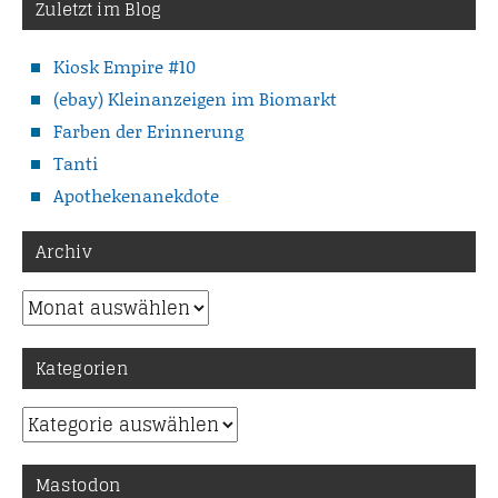
Zuletzt im Blog
Kiosk Empire #10
(ebay) Kleinanzeigen im Biomarkt
Farben der Erinnerung
Tanti
Apothekenanekdote
Archiv
Archiv
Kategorien
Kategorien
Mastodon