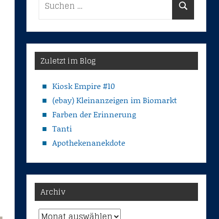
Suchen
nach:
Zuletzt im Blog
Kiosk Empire #10
(ebay) Kleinanzeigen im Biomarkt
Farben der Erinnerung
Tanti
Apothekenanekdote
Archiv
Archiv