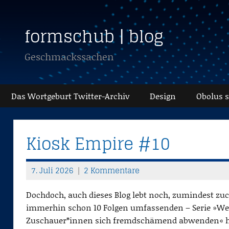
Zum
Inhalt
formschub | blog
springen
Geschmackssachen
Das Wortgeburt Twitter-Archiv
Design
Obolus 
Kiosk Empire #10
7. Juli 2026
2 Kommentare
T
h
Dochdoch, auch dieses Blog lebt noch, zumindest zuc
o
immerhin schon 10 Folgen umfassenden – Serie »Wenn
m
Zuschauer*innen sich fremdschämend abwenden« ha