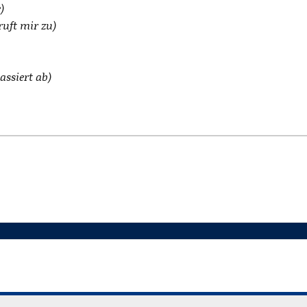
)
ruft mir zu)
ssiert ab)