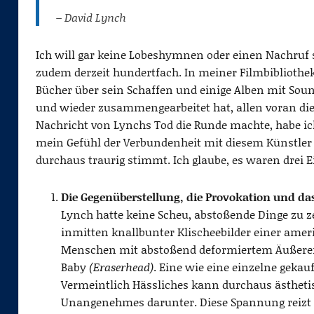
– David Lynch
Ich will gar keine Lobeshymnen oder einen Nachruf s
zudem derzeit hundertfach. In meiner Filmbibliothek 
Bücher über sein Schaffen und einige Alben mit Sou
und wieder zusammengearbeitet hat, allen voran die g
Nachricht von Lynchs Tod die Runde machte, habe ic
mein Gefühl der Verbundenheit mit diesem Künstler 
durchaus traurig stimmt. Ich glaube, es waren drei E
Die Gegenüberstellung, die Provokation und das
Lynch hatte keine Scheu, abstoßende Dinge zu z
inmitten knallbunter Klischeebilder einer amer
Menschen mit abstoßend deformiertem Äußer
Baby
(Eraserhead)
. Eine wie eine einzelne gekauf
Vermeintlich Hässliches kann durchaus ästhetis
Unangenehmes darunter. Diese Spannung reizt m