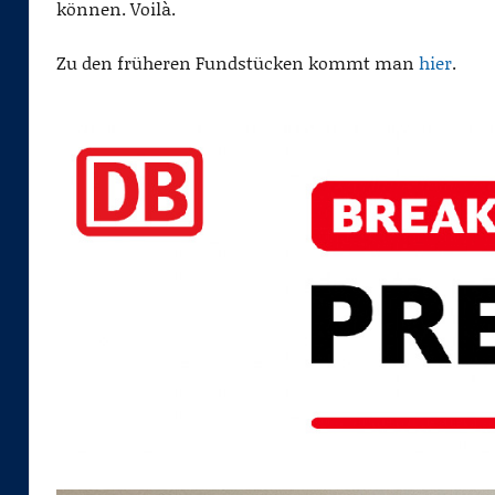
a
können. Voilà.
s
Zu den früheren Fundstücken kommt man
hier
.