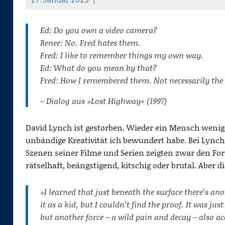
T
h
Ed: Do you own a video camera?
o
Renee: No. Fred hates them.
m
Fred: I like to remember things my own way.
a
Ed: What do you mean by that?
s
Fred: How I remembered them. Not necessarily the
– Dialog aus »Lost Highway« (1997)
David Lynch ist gestorben. Wieder ein Mensch wenige
unbändige Kreativität ich bewundert habe. Bei Lyn
Szenen seiner Filme und Serien zeigten zwar den Fo
rätselhaft, beängstigend, kitschig oder brutal. Aber 
»I learned that just beneath the surface there’s ano
it as a kid, but I couldn’t find the proof. It was jus
but another force – a wild pain and decay – also 