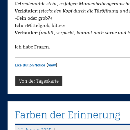
Getreidemühle steht, es folgen Mühlenbediengeräusche
Verkäufer:
(steckt den Kopf durch die Türöffnung und 
»Fein oder grob?«
Ich:
»Mittelgrob, bitte.«
Verkäufer:
(mahlt, verpackt, kommt nach vorne und ka
Ich habe Fragen.
(
)
Like Button Notice
view
Von der Tageskarte
Farben der Erinnerung
17. Januar 2025