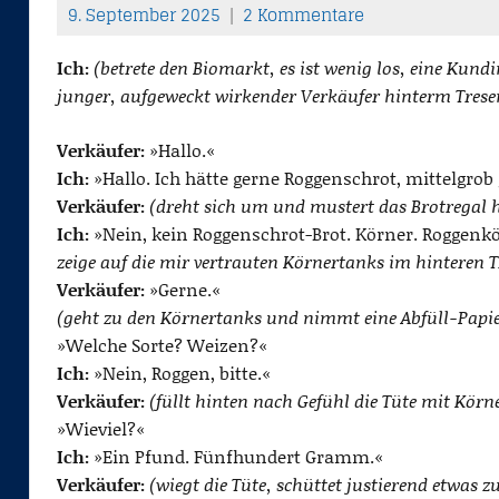
9. September 2025
2 Kommentare
T
h
Ich:
(betrete den Biomarkt, es ist wenig los, eine Kund
o
junger, aufgeweckt wirkender Verkäufer hinterm Tresen
m
a
Verkäufer:
»Hallo.«
Ich:
s
»Hallo. Ich hätte gerne Roggenschrot, mittelgrob
Verkäufer:
(dreht sich um und mustert das Brotregal h
Ich:
»Nein, kein Roggenschrot-Brot. Körner. Roggenk
zeige auf die mir vertrauten Körnertanks im hinteren T
Verkäufer:
»Gerne.«
(geht zu den Körnertanks und nimmt eine Abfüll-Papi
»Welche Sorte? Weizen?«
Ich:
»Nein, Roggen, bitte.«
Verkäufer:
(füllt hinten nach Gefühl die Tüte mit Kö
»Wieviel?«
Ich:
»Ein Pfund. Fünfhundert Gramm.«
Verkäufer:
(wiegt die Tüte, schüttet justierend etwas 