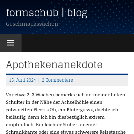
Zum
formschub | blog
Inhalt
springen
Geschmackssachen
Apothekenanekdote
15. Juni 2024
2 Kommentare
T
h
Vor etwa 2–3 Wochen bemerkte ich an meiner linken
o
Schulter in der Nähe der Achselhöhle einen
m
rotvioletten Fleck. »Oh, ein Bluterguss«, dachte ich
a
beiläufig, denn ich bin diesbezüglich extrem
s
empfindlich. Ein leichter Stüber an einer
Schrankkante oder eine etwas schwerere Reisetasche