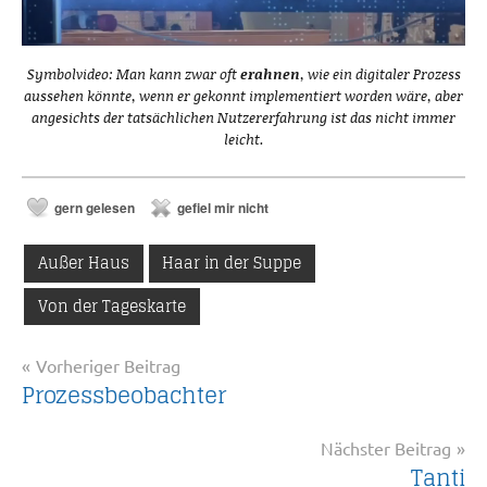
Symbolvideo: Man kann zwar oft
erahnen
, wie ein digitaler Prozess
aussehen könnte, wenn er gekonnt implementiert worden wäre, aber
angesichts der tatsächlichen Nutzererfahrung ist das nicht immer
leicht.
gern gelesen
gefiel mir nicht
Außer Haus
Haar in der Suppe
Von der Tageskarte
Beitragsnavigation
Vorheriger Beitrag
Prozessbeobachter
Nächster Beitrag
Tanti