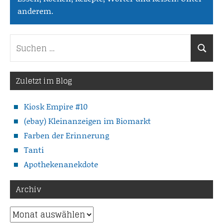
anderem.
Suchen
Suche
nach:
Zuletzt im Blog
Kiosk Empire #10
(ebay) Kleinanzeigen im Biomarkt
Farben der Erinnerung
Tanti
Apothekenanekdote
Archiv
Archiv