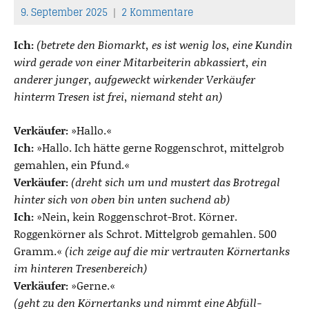
9. September 2025
2 Kommentare
T
h
Ich:
(betrete den Biomarkt, es ist wenig los, eine Kundin
o
wird gerade von einer Mitarbeiterin abkassiert, ein
m
anderer junger, aufgeweckt wirkender Verkäufer
a
hinterm Tresen ist frei, niemand steht an)
s
Verkäufer:
»Hallo.«
Ich:
»Hallo. Ich hätte gerne Roggenschrot, mittelgrob
gemahlen, ein Pfund.«
Verkäufer:
(dreht sich um und mustert das Brotregal
hinter sich von oben bin unten suchend ab)
Ich:
»Nein, kein Roggenschrot-Brot. Körner.
Roggenkörner als Schrot. Mittelgrob gemahlen. 500
Gramm.«
(ich zeige auf die mir vertrauten Körnertanks
im hinteren Tresenbereich)
Verkäufer:
»Gerne.«
(geht zu den Körnertanks und nimmt eine Abfüll-