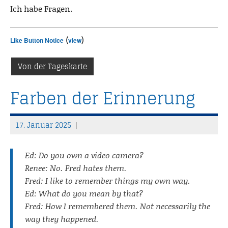
Ich habe Fragen.
(
)
Like Button Notice
view
Von der Tageskarte
Farben der Erinnerung
17. Januar 2025
T
h
Ed: Do you own a video camera?
o
Renee: No. Fred hates them.
m
Fred: I like to remember things my own way.
a
Ed: What do you mean by that?
s
Fred: How I remembered them. Not necessarily the
way they happened.