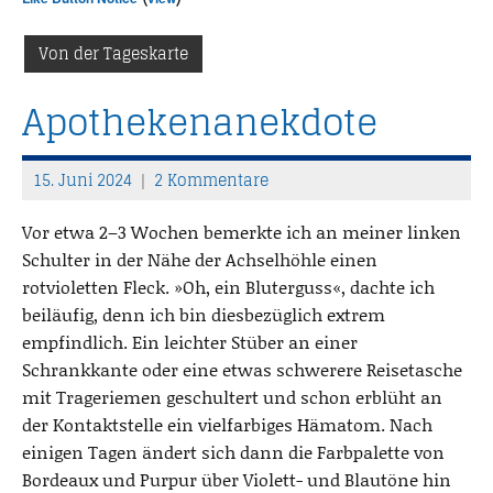
Von der Tageskarte
Apothekenanekdote
15. Juni 2024
2 Kommentare
T
h
Vor etwa 2–3 Wochen bemerkte ich an meiner linken
o
Schulter in der Nähe der Achselhöhle einen
m
rotvioletten Fleck. »Oh, ein Bluterguss«, dachte ich
a
beiläufig, denn ich bin diesbezüglich extrem
s
empfindlich. Ein leichter Stüber an einer
Schrankkante oder eine etwas schwerere Reisetasche
mit Trageriemen geschultert und schon erblüht an
der Kontaktstelle ein vielfarbiges Hämatom. Nach
einigen Tagen ändert sich dann die Farbpalette von
Bordeaux und Purpur über Violett- und Blautöne hin