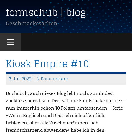
Zum
formschub | blog
Inhalt
springen
Geschmackssachen
Kiosk Empire #10
7. Juli 2026
2 Kommentare
T
h
Dochdoch, auch dieses Blog lebt noch, zumindest
o
zuckt es sporadisch. Drei schöne Fundstücke aus der –
m
nun immerhin schon 10 Folgen umfassenden – Serie
a
»Wenn Englisch und Deutsch sich öffentlich
s
liebkosen, aber alle Zuschauer*innen sich
fremdschämend abwenden« habe ich in den