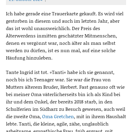
T
h
Ich habe gerade eine Trauerkarte gekauft. Es wird viel
o
gestorben in diesem und auch im letzten Jahr, aber
m
das ist wohl unausweichlich. Der Preis des
a
Älterwerdens inmitten geschätzter Mitmenschen,
s
denen es vergönnt war, noch älter als man selbst
werden zu dürfen, ist es nun mal, auf eine solche
Häufung hinzuleben.
Tante Ingrid ist tot. »Tanti« habe ich sie genannt,
noch bis ich Teenager war. Sie war die Frau von
Mutters älterem Bruder, Herbert. Fast genauso oft wie
bei meiner Oma väterlicherseits bin ich als Kind bei
ihr und dem Onkel, der bereits 2018 starb, in den
Schulferien im Südharz zu Besuch gewesen, auch weil
die zweite Oma,
Oma Gretchen
, mit in ihrem Haushalt
lebte. Tanti, die kleine, agile, zähe, unglaublich
arbeitsame, empathische Frau, früh ergraut, mit