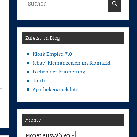
Suchen
nach:
Zuletzt im Blog
Kiosk Empire #10
(ebay) Kleinanzeigen im Biomarkt
Farben der Erinnerung
Tanti
Apothekenanekdote
Archiv
Archiv