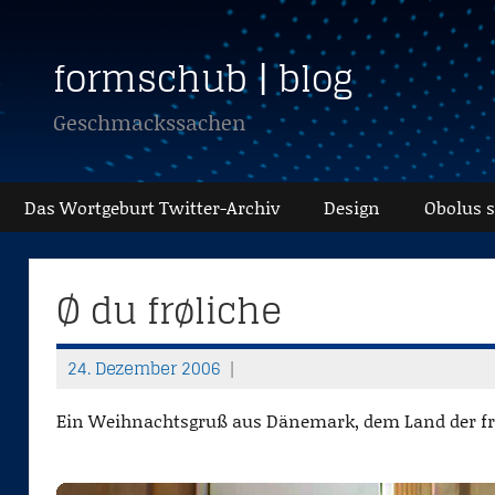
Zum
Inhalt
formschub | blog
springen
Geschmackssachen
Das Wortgeburt Twitter-Archiv
Design
Obolus 
Ø du frøliche
24. Dezember 2006
T
h
Ein Weihnachtsgruß aus Dänemark, dem Land der fr
o
m