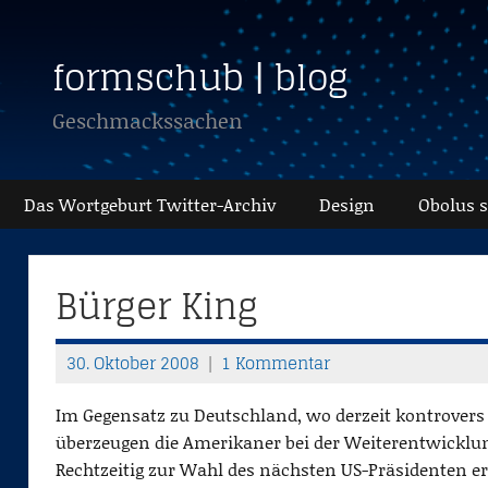
Zum
Inhalt
formschub | blog
springen
Geschmackssachen
Das Wortgeburt Twitter-Archiv
Design
Obolus 
Bürger King
30. Oktober 2008
1 Kommentar
T
h
Im Gegensatz zu Deutschland, wo derzeit kontrovers
o
überzeugen die Amerikaner bei der Weiterentwickl
m
Rechtzeitig zur Wahl des nächsten US-Präsidenten er