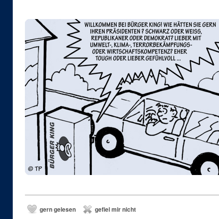
a
s
gern gelesen
gefiel mir nicht