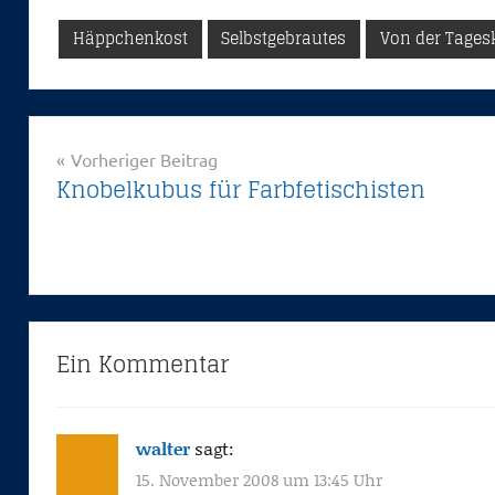
Häppchenkost
Selbstgebrautes
Von der Tages
Beitragsnavigation
Vorheriger Beitrag
Knobelkubus für Farbfetischisten
Ein Kommentar
walter
sagt:
15. November 2008 um 13:45 Uhr