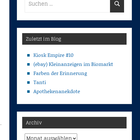
Suchen
nach:
Zuletzt im Blog
Kiosk Empire #10
(ebay) Kleinanzeigen im Biomarkt
Farben der Erinnerung
Tanti
Apothekenanekdote
Archiv
Archiv