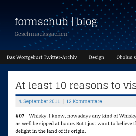
Zum
Inhalt
formschub | blog
springen
Geschmackssachen
Das Wortgeburt Twitter-Archiv
Design
Obolus 
At least 10 reasons to vis
4. September 2011
12 Kommentare
T
h
#07 –
Whisky. I know, nowadays any kind of Whisky i
o
as well be sipped at home. But I just want to believe 
m
delight in the land of its origin.