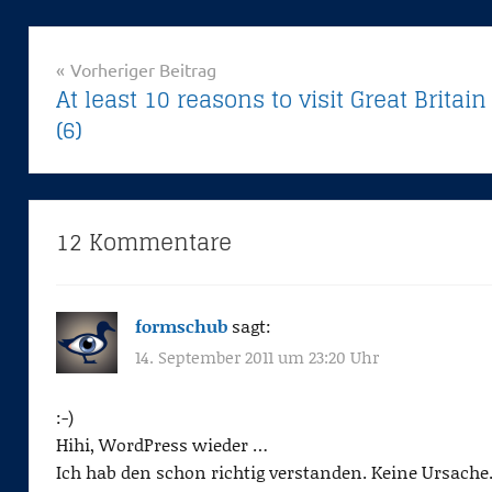
r
e
Beitragsnavigation
Vorheriger Beitrag
a
At least 10 reasons to visit Great Britain
s
(6)
o
n
s
_
12 Kommentare
G
B
formschub
sagt:
14. September 2011 um 23:20 Uhr
:-)
Hihi, WordPress wieder …
Ich hab den schon richtig verstanden. Keine Ursache