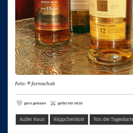
Foto: © formschub
gern gelesen
gefiel mir nicht
Schlagwörter:
Außer Haus
Häppchenkost
Von der Tageskart
1
0