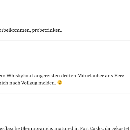
vorbeikommen, probetrinken.
m Whiskykauf angereisten dritten Miturlauber ans Herz
 mich nach Vollzug melden.
terflasche Glenmorangie, matured in Port Casks, da gekostet