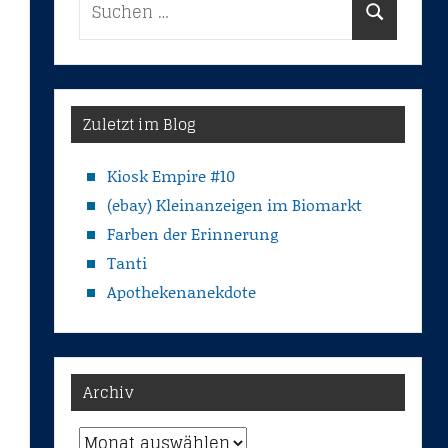
Suchen
nach:
Zuletzt im Blog
Kiosk Empire #10
(ebay) Kleinanzeigen im Biomarkt
Farben der Erinnerung
Tanti
Apothekenanekdote
Archiv
Archiv