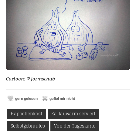
Cartoon: © formschub
gern gelesen
gefiel mir nicht
Häppchenkost
Ka-lauwarm serviert
Selbstgebrautes
Von der Tageskarte