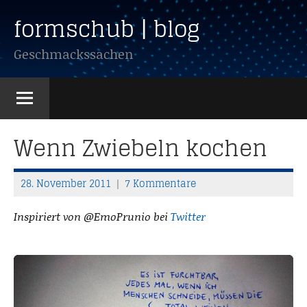
Zum
formschub | blog
Inhalt
springen
Geschmackssachen
Wenn Zwiebeln kochen
28. November 2011
7 Kommentare
T
h
Inspiriert von @EmoPrunio bei
Twitter
o
m
a
s