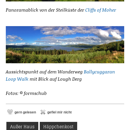
Panoramablick von der Steilküste der
Cliffs of Moher
Aussichtspunkt auf dem Wanderweg
Ballycuggaran
Loop Walk
mit Blick auf Lough Derg
Fotos: © formschub
gern gelesen
gefiel mir nicht
Außer Haus
Häppchenkost