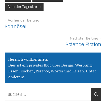
Von der Tageskarte
Beitragsnavigation
Vorheriger Beitrag
Schnösel
Nächster Beitrag
Science Fiction
Herzlich willkommen.
Dies ist ein privates Blog über Design, Werbung,
Essen, Kochen, Rezepte, Wörter und Reisen. Unter
anderem.
Suchen
Suche
nach: