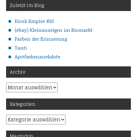
Zuletzt im Blog
Kiosk Empire #10
(ebay) Kleinanzeigen im Biomarkt
Farben der Erinnerung
Tanti
Apothekenanekdote
Archiv
Archiv
Kategorien
Kategorien
Mastodon