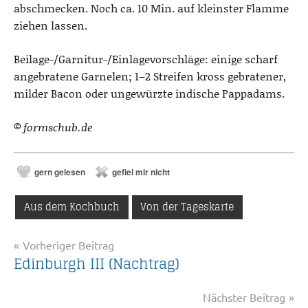
abschmecken. Noch ca. 10 Min. auf kleinster Flamme
ziehen lassen.
Beilage-/Garnitur-/Einlagevorschläge: einige scharf
angebratene Garnelen; 1–2 Streifen kross gebratener,
milder Bacon oder ungewürzte indische Pappadams.
© formschub.de
gern gelesen
gefiel mir nicht
Aus dem Kochbuch
Von der Tageskarte
Beitragsnavigation
Vorheriger Beitrag
Edinburgh III (Nachtrag)
Nächster Beitrag