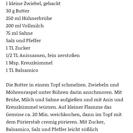
s
1 kleine Zwiebel, gehackt
30 g Butter
250 ml Hühnerbrühe
200 ml Vollmilch
75 ml Sahne
Salz und Pfeffer
1 TL Zucker
1/2 TL Anissamen, fein zerstoßen
1 Msp. Kreuzkümmel
1 TL Balsamico
Die Butter in einem Topf schmelzen. Zwiebeln und
Möhrenraspel unter Rühren darin anschmoren. Mit
Brühe, Milch und Sahne aufgießen und mit Anis und
Kreuzkümmel würzen. Auf kleiner Flamme das
Gemüse ca. 20 Min. weichkochen, dann im Topf mit
dem Pürierstab cremig pürieren. Mit Zucker,
Balsamico, Salz und Pfeffer leicht süßlich