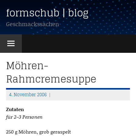
Zum
formschub | blog
Inhalt
springen
Geschmackssachen
Möhren-
Rahmcremesuppe
4. November 2006
T
h
Zutaten
o
für 2–3 Personen
m
a
250 g Möhren, grob geraspelt