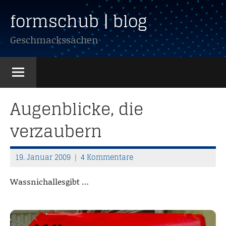
Zum
formschub | blog
Inhalt
springen
Geschmackssachen
Augenblicke, die
verzaubern
19. Januar 2009
4 Kommentare
T
h
Wassnichallesgibt …
o
m
a