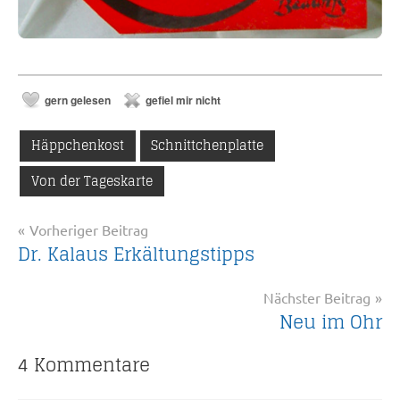
gern gelesen
gefiel mir nicht
Häppchenkost
Schnittchenplatte
Von der Tageskarte
Beitragsnavigation
Vorheriger Beitrag
Dr. Kalaus Erkältungstipps
Nächster Beitrag
Neu im Ohr
4 Kommentare