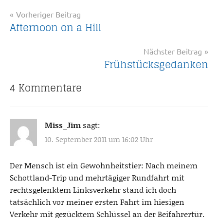
0
Beitragsnavigation
Vorheriger Beitrag
r
Afternoon on a Hill
e
a
Nächster Beitrag
s
Frühstücksgedanken
o
n
4 Kommentare
s
_
G
Miss_Jim
sagt:
B
10. September 2011 um 16:02 Uhr
Der Mensch ist ein Gewohnheitstier: Nach meinem
Schottland-Trip und mehrtägiger Rundfahrt mit
rechtsgelenktem Linksverkehr stand ich doch
tatsächlich vor meiner ersten Fahrt im hiesigen
Verkehr mit gezücktem Schlüssel an der Beifahrertür.