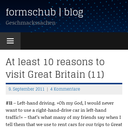
Zum
formschub | blog
Inhalt
springen
Geschmackssachen
At least 10 reasons to
visit Great Britain (11)
9. September 2011
4 Kommentare
T
h
#11 –
Left-hand driving. »Oh my God, I would never
o
want to use a right-hand-drive car in left-hand
m
traffic!« – that’s what many of my friends say when I
a
tell them that we use to rent cars for our trips to Great