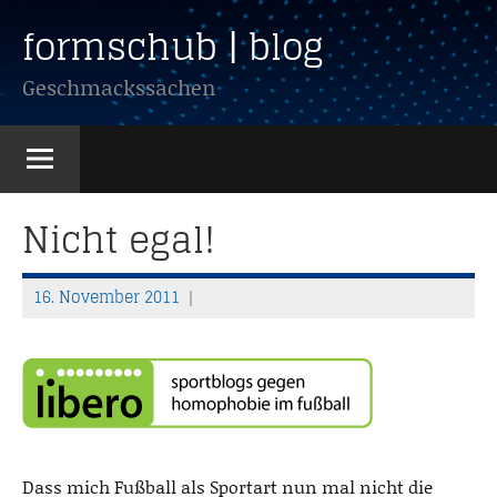
Zum
formschub | blog
Inhalt
springen
Geschmackssachen
Nicht egal!
16. November 2011
T
h
o
m
a
s
Dass mich Fußball als Sportart nun mal nicht die