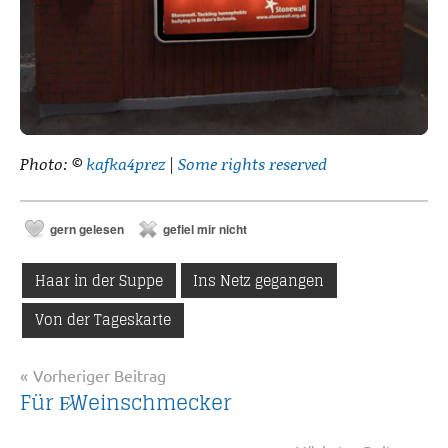
Photo: ©
kafka4prez
|
Some rights reserved
gern gelesen
gefiel mir nicht
Haar in der Suppe
Ins Netz gegangen
Von der Tageskarte
Beitragsnavigation
Vorheriger Beitrag
Für F̷Weinschmecker