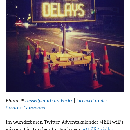
Photo: ©
russelljsmith on Flickr
|
Licensed under
Creative Commons
Im wunderbaren Twitter-Adventskalender »Hilli will’s
wissen. Ein Türchen für Euch« von
@HilliKnixibix