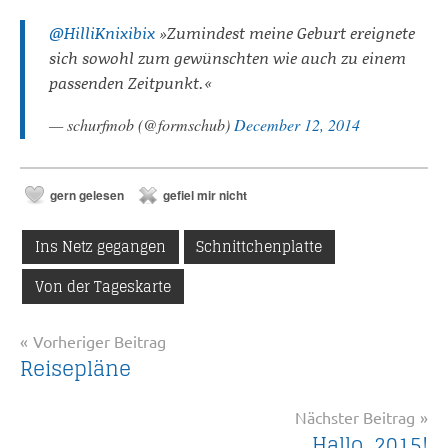
@HilliKnixibix
»Zumindest meine Geburt ereignete
sich sowohl zum gewünschten wie auch zu einem
passenden Zeitpunkt.«
— schurfmob (@formschub)
December 12, 2014
gern gelesen
gefiel mir nicht
Ins Netz gegangen
Schnittchenplatte
Von der Tageskarte
Beitragsnavigation
Vorheriger Beitrag
Reisepläne
Nächster Beitrag
Hallo, 2015!