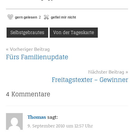
gern gelesen
2
gefiel mir nicht
Selbstgebrautes
Von der Tageskarte
Beitragsnavigation
Vorheriger Beitrag
Fürs Familienupdate
Nächster Beitrag
Freitagstexter – Gewinner
4 Kommentare
Thomas
sagt:
9. September 2010 um 12:57 Uhr