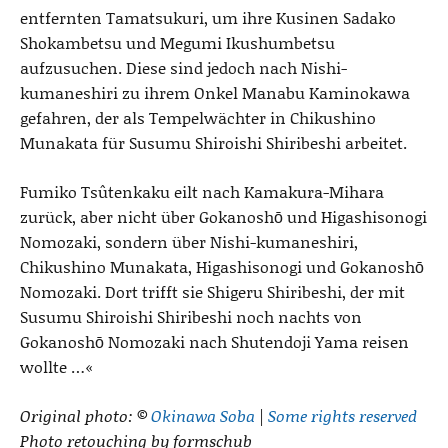
entfernten Tamatsukuri, um ihre Kusinen Sadako
Shokambetsu und Megumi Ikushumbetsu
aufzusuchen. Diese sind jedoch nach Nishi-
kumaneshiri zu ihrem Onkel Manabu Kaminokawa
gefahren, der als Tempelwächter in Chikushino
Munakata für Susumu Shiroishi Shiribeshi arbeitet.
Fumiko Tsûtenkaku eilt nach Kamakura-Mihara
zurück, aber nicht über Gokanoshō und Higashisonogi
Nomozaki, sondern über Nishi-kumaneshiri,
Chikushino Munakata, Higashisonogi und Gokanoshō
Nomozaki. Dort trifft sie Shigeru Shiribeshi, der mit
Susumu Shiroishi Shiribeshi noch nachts von
Gokanoshō Nomozaki nach Shutendoji Yama reisen
wollte …«
Original photo: ©
Okinawa Soba
|
Some rights reserved
Photo retouching by formschub