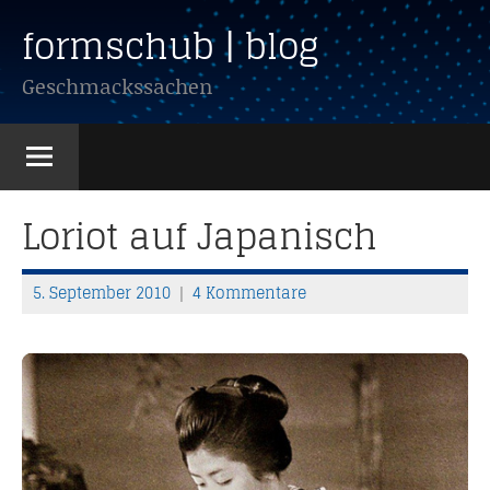
Zum
formschub | blog
Inhalt
springen
Geschmackssachen
Loriot auf Japanisch
5. September 2010
4 Kommentare
T
h
o
m
a
s