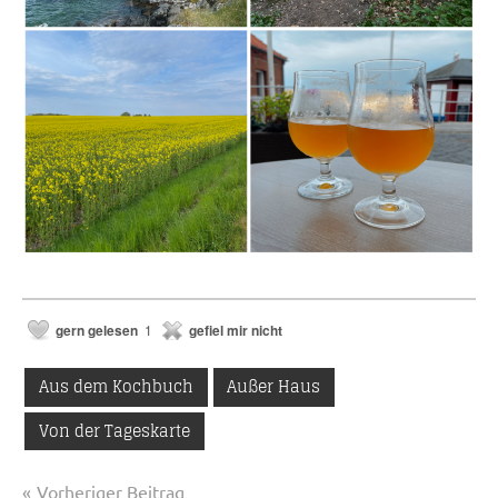
gern gelesen
1
gefiel mir nicht
Aus dem Kochbuch
Außer Haus
Von der Tageskarte
Beitragsnavigation
Vorheriger Beitrag