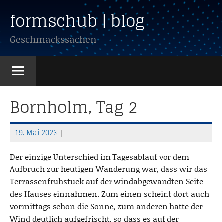
Zum
formschub | blog
Inhalt
springen
Geschmackssachen
Bornholm, Tag 2
19. Mai 2023
T
h
Der einzige Unterschied im Tagesablauf vor dem
o
Aufbruch zur heutigen Wanderung war, dass wir das
m
Terrassenfrühstück auf der windabgewandten Seite
a
des Hauses einnahmen. Zum einen scheint dort auch
s
vormittags schon die Sonne, zum anderen hatte der
Wind deutlich aufgefrischt, so dass es auf der