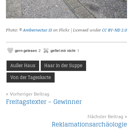
Photo: ©
Ambernectar 13
on Flickr | Licensed under
CC BY-ND 2.0
gern gelesen
2
gefiel mir nicht
1
Außer Haus
Haar in der Suppe
Von der Tageskarte
Beitragsnavigation
Vorheriger Beitrag
Freitagstexter – Gewinner
Nächster Beitrag
Reklamationsarchäologie