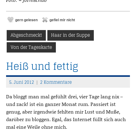
gern gelesen
gefiel mir nicht
Abgeschmeckt
Haar in der Suppe
Von der Tageskarte
Heiß und fettig
5. Juni 2012
2 Kommentare
T
h
Da bloggt man mal gefühlt drei, vier Tage lang nix –
o
und zack! ist ein ganzer Monat rum. Passiert ist
m
genug, aber irgendwie fehlten mir Lust und Muße,
a
darüber zu bloggen. Egal, das Internet füllt sich auch
s
mal eine Weile ohne mich.