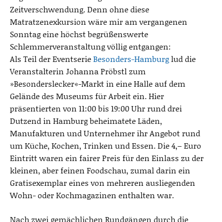
m
Zeitverschwendung. Denn ohne diese
a
Matratzenexkursion wäre mir am vergangenen
s
Sonntag eine höchst begrüßenswerte
Schlemmerveranstaltung völlig entgangen:
Als Teil der Eventserie
Besonders-Hamburg
lud die
Veranstalterin Johanna Pröbstl zum
»Besonderslecker«-Markt in eine Halle auf dem
Gelände des Museums für Arbeit ein. Hier
präsentierten von 11:00 bis 19:00 Uhr rund drei
Dutzend in Hamburg beheimatete Läden,
Manufakturen und Unternehmer ihr Angebot rund
um Küche, Kochen, Trinken und Essen. Die 4,– Euro
Eintritt waren ein fairer Preis für den Einlass zu der
kleinen, aber feinen Foodschau, zumal darin ein
Gratisexemplar eines von mehreren ausliegenden
Wohn- oder Kochmagazinen enthalten war.
Nach zwei gemächlichen Rundgängen durch die