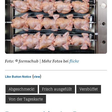
Foto: © formschub | Mehr Fotos bei
flickr
(
)
Like Button Notice
view
Abgeschmeckt
Frisch ausgefüllt
Versbüffet
Von der Tageskarte