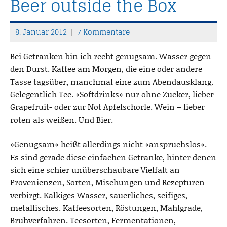
Beer outside the Box
8. Januar 2012
7 Kommentare
T
h
Bei Getränken bin ich recht genügsam. Wasser gegen
o
den Durst. Kaffee am Morgen, die eine oder andere
m
Tasse tagsüber, manchmal eine zum Abendausklang.
a
Gelegentlich Tee. »Softdrinks« nur ohne Zucker, lieber
s
Grapefruit- oder zur Not Apfelschorle. Wein – lieber
roten als weißen. Und Bier.
»Genügsam« heißt allerdings nicht »anspruchslos«.
Es sind gerade diese einfachen Getränke, hinter denen
sich eine schier unüberschaubare Vielfalt an
Provenienzen, Sorten, Mischungen und Rezepturen
verbirgt. Kalkiges Wasser, säuerliches, seifiges,
metallisches. Kaffeesorten, Röstungen, Mahlgrade,
Brühverfahren. Teesorten, Fermentationen,