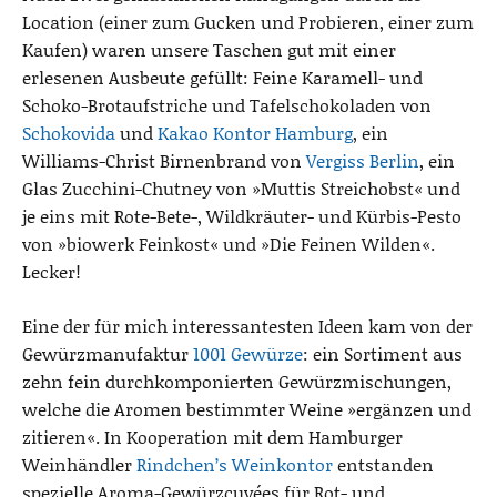
Location (einer zum Gucken und Probieren, einer zum
Kaufen) waren unsere Taschen gut mit einer
erlesenen Ausbeute gefüllt: Feine Karamell- und
Schoko-Brotaufstriche und Tafelschokoladen von
Schokovida
und
Kakao Kontor Hamburg
, ein
Williams-Christ Birnenbrand von
Vergiss Berlin
, ein
Glas Zucchini-Chutney von »Muttis Streichobst« und
je eins mit Rote-Bete-, Wildkräuter- und Kürbis-Pesto
von »biowerk Feinkost« und »Die Feinen Wilden«.
Lecker!
Eine der für mich interessantesten Ideen kam von der
Gewürzmanufaktur
1001 Gewürze
: ein Sortiment aus
zehn fein durchkomponierten Gewürzmischungen,
welche die Aromen bestimmter Weine »ergänzen und
zitieren«. In Kooperation mit dem Hamburger
Weinhändler
Rindchen’s Weinkontor
entstanden
spezielle Aroma-Gewürzcuvées für Rot- und