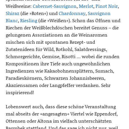
Weißweine:
Cabernet-Sauvignon
,
Merlot
,
Pinot Noir
,
Shiraz
(die »Roten«) und
Chardonnay
,
Sauvignon
Blanc
,
Riesling
(die »Weißen«). Schon das Öffnen und
Riechen der Weißblechdöschen bereitet Genuss – die
gelungenen Assoziationen an die Weinaromen
mischen sich mit spontanen Rezept- und
Zutatenideen für Wild, Rotkohl, Salatdressings,
Schmorgerichte, Gemüse, Risotti … wobei die runden
Kompositionen ihre Tiefe auch ungewöhnlichen
Ingredienzen wie Kakaobohnensplittern, Sumach,
Paradieskörnern, Schwarzen Johannisbeeren,
Akaziensamen oder Langpfeffer verdanken. Sehr
inspirierend!
Lobenswert auch, dass diese schöne Veranstaltung
mal abseits der »angesagten« Viertel wie Eppendorf,
Ottensen oder Altona im vielfach unterschätzten
Barmbek stattfand. Und das sage ich nicht nur, weil