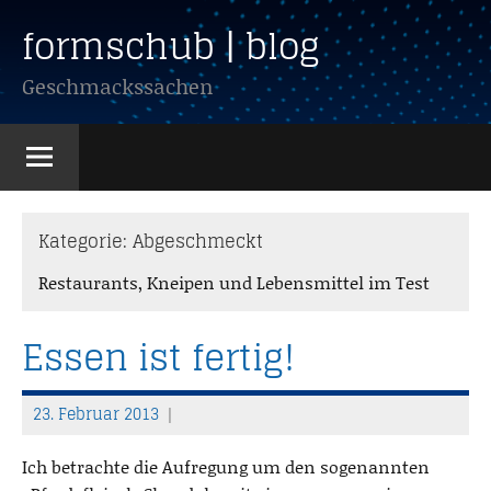
Zum
formschub | blog
Inhalt
springen
Geschmackssachen
Kategorie:
Abgeschmeckt
Restaurants, Kneipen und Lebensmittel im Test
Essen ist fertig!
23. Februar 2013
T
h
Ich betrachte die Aufregung um den sogenannten
o