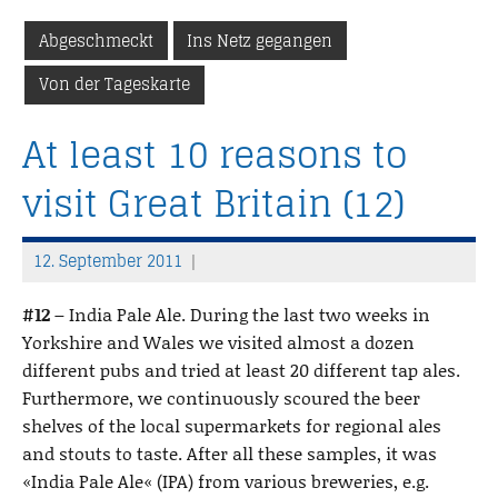
Abgeschmeckt
Ins Netz gegangen
Von der Tageskarte
At least 10 reasons to
visit Great Britain (12)
12. September 2011
T
h
#12 –
India Pale Ale. During the last two weeks in
o
Yorkshire and Wales we visited almost a dozen
m
different pubs and tried at least 20 different tap ales.
a
Furthermore, we continuously scoured the beer
s
shelves of the local supermarkets for regional ales
and stouts to taste. After all these samples, it was
«India Pale Ale« (IPA) from various breweries, e.g.