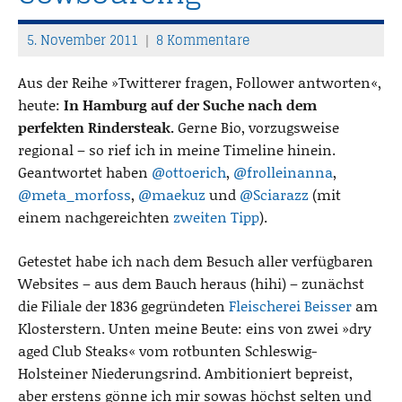
5. November 2011
8 Kommentare
T
h
Aus der Reihe »Twitterer fragen, Follower antworten«,
o
heute:
In Hamburg auf der Suche nach dem
m
perfekten Rindersteak.
Gerne Bio, vorzugsweise
a
regional – so rief ich in meine Timeline hinein.
s
Geantwortet haben
@ottoerich
,
@frolleinanna
,
@meta_morfoss
,
@maekuz
und
@Sciarazz
(mit
einem nachgereichten
zweiten Tipp
).
Getestet habe ich nach dem Besuch aller verfügbaren
Websites – aus dem Bauch heraus (hihi) – zunächst
die Filiale der 1836 gegründeten
Fleischerei Beisser
am
Klosterstern. Unten meine Beute: eins von zwei »dry
aged Club Steaks« vom rotbunten Schleswig-
Holsteiner Niederungsrind. Ambitioniert bepreist,
aber erstens gönne ich mir sowas höchst selten und