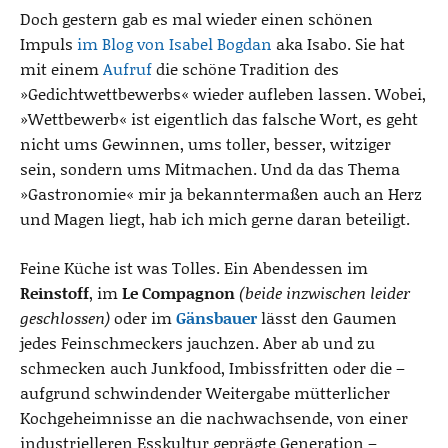
Doch gestern gab es mal wieder einen schönen
Impuls
im Blog von Isabel Bogdan
aka Isabo. Sie hat
mit einem
Aufruf
die schöne Tradition des
»Gedichtwettbewerbs« wieder aufleben lassen. Wobei,
»Wettbewerb« ist eigentlich das falsche Wort, es geht
nicht ums Gewinnen, ums toller, besser, witziger
sein, sondern ums Mitmachen. Und da das Thema
»Gastronomie« mir ja bekanntermaßen auch an Herz
und Magen liegt, hab ich mich gerne daran beteiligt.
Feine Küche ist was Tolles. Ein Abendessen im
Reinstoff
, im
Le Compagnon
(beide inzwischen leider
geschlossen)
oder im
Gänsbauer
lässt den Gaumen
jedes Feinschmeckers jauchzen. Aber ab und zu
schmecken auch Junkfood, Imbissfritten oder die –
aufgrund schwindender Weitergabe mütterlicher
Kochgeheimnisse an die nachwachsende, von einer
industrielleren Esskultur geprägte Generation –