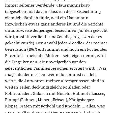
immer seltener werdende »Hausmannskost«
(abgesehen mal davon, dass ich diese Bezeichnung
ziemlich dämlich finde, weil ein Hausmann
inzwischen etwas ganz anderes ist und die Gerichte
unfairerweise denjenigen bezeichnen,
für
den gekocht
wird, anstatt verdientermaßen diejenige,
von
der es
gekocht wurde). Denn wohl jeder »Foodie«, der meiner
Generation (1967) entstammt und noch ein kochendes
Elternteil – meist die Mutter – sein eigen nennt, wird
die Frage kennen, die unweigerlich vor den
gelegentlichen Familienbesuchen erörtert wird: »Was
magst du denn essen, wenn du kommst?« – Ich
wette, die Antworten meiner Altersgenossen sind in
weiten Teilen deckungsgleich: Rouladen oder
Kohlrouladen, Gulasch mit Nudeln, Hühnerfrikassee,
Eintopf (Bohnen, Linsen, Erbsen), Königsberger
Klopse, Braten mit Rotkohl und Knödeln … alles, was
man im Elternhaus mit Genuss verspeist hat, sich