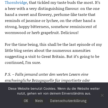
Thornbridge
, that tickled my taste buds the most. It’s
a beer with a very distinguishing flavour: on the one
hand a sweet and flowery, perfume-like taste that
reminds of jasmine or lychee, on the other hand a
strong, hoppy bitterness, somehow reminiscent of
wormwood or herb grapefruit. Delicious!
For the time being, this shall be the last episode of my
little blog series about the numerous amenities
suggesting a visit to Great Britain. But it’s going to be
continued, I’m sure.
P.S. – Falls jemand unter den werten Lesern eine
erschwingliche Bezugsquelle für importierte oder
hierzulande gebraute India Pale Ales kennt (Online-
Diese Website benutzt Cookies. Wenn du die Website weiter
Shop oder im Raum Hamburg), wäre ich sehr
nutzt, gehen wir von deinem Einverständnis aus.
interessiert, davon zu erfahren!
OK
Nein
Datenschutzerklärung