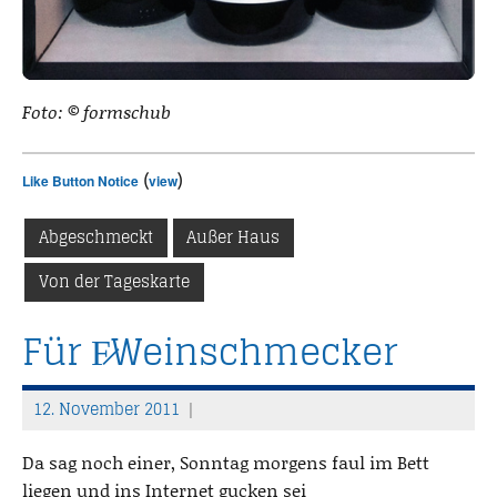
Foto: © formschub
(
)
Like Button Notice
view
Abgeschmeckt
Außer Haus
Von der Tageskarte
Für F̷Weinschmecker
12. November 2011
T
h
Da sag noch einer, Sonntag morgens faul im Bett
o
liegen und ins Internet gucken sei